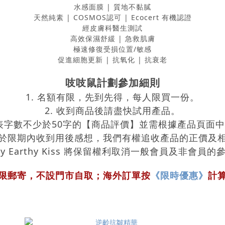
水感面膜 | 質地不黏膩
天然純素 | COSMOS認可 | Ecocert 有機認證
經皮膚科醫生測試
高效保濕舒緩 | 急救肌膚
極速修復受損位置/敏感
促進細胞更新 | 抗氧化 | 抗衰老
吱吱鼠計劃參加細則
1. 名額有限，先到先得，每人限買一份。
2. 收到商品後請盡快試用產品。
上發表字數不少於50字的【商品評價】並需根據產品頁面
於限期內收到用後感想，我們有權追收產品的正價及
y Earthy Kiss 將保留權利取消一般會員及非會
《限時優惠》
只限郵寄，不設門市自取；海外訂單按
計算