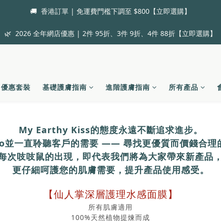
🚚  香港訂單 | 免運費門檻下調至 $800【立即選購】
🌿  2026 全年網店優惠 | 2件 95折、3件 9折、4件 88折【立即選購】
優惠套裝
基礎護膚指南
進階護膚指南
所有產品
My Earthy Kiss的態度永遠不斷追求進步。
 Ho並一直聆聽客戶的需要 —— 尋找更優質而價錢合
每次吱吱鼠的出現，
即代表我們將為
大家帶來新產品
更仔細呵護您的肌膚需要，提升產品使用感受。
【仙人掌深層護理水感面膜】
所有肌膚適用
100%天然植物提煉而成