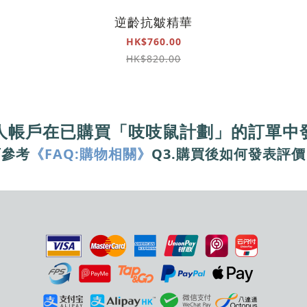
逆齡抗皺精華
HK$760.00
HK$820.00
人帳戶在已購買「吱吱鼠計劃」的訂單中
可參考
《FAQ:購物相關》
Q3.購買後如何發表評