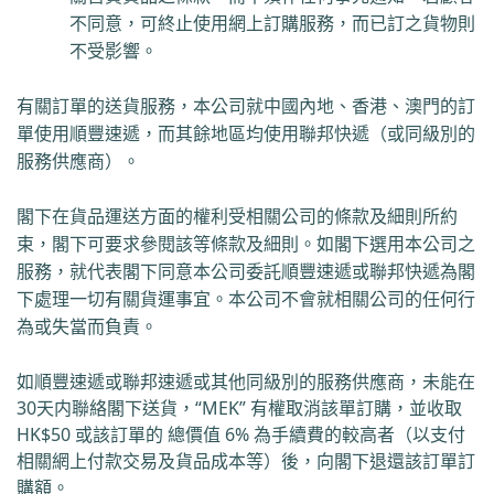
不同意，可終止使用網上訂購服務，而已訂之貨物則
不受影響。
有關訂單的送貨服務，本公司
就中國內地、香港、澳門的訂
單
使用順豐速遞
，而其餘地區均使用
聯邦快遞（或同級別的
服務供應商）。
閣下在貨品運送方面的權利受相關公司的條款及細則所約
束，閣下可要求參閱該等條款及細則。如閣下選用本公司之
服務，就代表閣下同意本公司委託順豐速遞或
聯邦快遞
為閣
下處理一切有關貨運事宜。本公司不會就相關公司的任何行
為或失當而負責。
如順豐速遞或
聯邦速遞或其他同級別的服務供應商，
未能在
30
天内聯絡閣下送貨，
“
MEK”
有權取消該單訂購，
並
收取
HK$50
或該訂單的
總價值
6%
為手續費的較高者（
以支付
相關網上付款交易及貨品成本等）後，向閣下退還該訂單訂
購額。