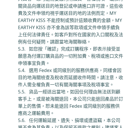
關貨品向運送目的地登記或申請進口許可證，這些收
費及文件申領均視乎運送目的地的法例而定，
MY
EARTHY KISS
不能控制或預計這類收費的金額，
MY
EARTHY KISS
亦不會為該等款項或文件申領手續負
上任何法律責任。如客戶對所在國家的入口關稅及法
例有任何疑問，請跟當地海關聯絡。
5.3.
如您按「確認」完成訂購程序，即表示接受並
願意為付運訂購貨品的一切附加費、稅項或進口文件
申領事宜負責。
5.4.
選用
Fedex
或同級別的服務供應商，同樣會因
目的地海關檢查及稅收而延遲收件時間。請注意，收
件人需全權負責一切有關海關事項及稅項事宜。
5.5.
貨品一經送出當地，如因任何理由無法送到顧
客手上，或是被海關退回，本公司只能退回產品於訂
單上的售價，恕未能退回
Fede
x
或同級別的服務供
應商之運輸費用。
5.6.
任何運輸延遲、遺失、損壞或遭盜竊，本公司
將不會為其負責，以及保留不退款之權利，建議客人