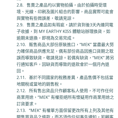
2.8.
售賣之產品均以實物拍攝，由於拍攝時受環
境、光線、印刷及圖片組合的影響，商品實際可能會
與實物有些微誤差，敬請見諒。
2.9.
售賣之產品如有瑕疵，請於貨到後
3
天內連同電
子收據，到
MY EARTHY KISS
體驗站
辦理換貨，如
逾期未退換，即視為交易完成。
2.10.
販售商品大部份原裝進口，
“
MEK”
當盡最大努
力確保商品供應充足，偶有部份商品因進口貨期之耽
誤而導致缺貨，
敬請
見諒
。
若偶有缺貨，
“
MEK”
將另
行通知客戶，因缺貨而導致的退款會於一個月內退
回。
2.11.
基於不同國家的稅務差異，產品售價不包括當
地關稅或當地的銷售稅。
2.12.
所有售出貨品只作顧客私人使用，不可作任何
商業用途，
“
MEK”
有權拒絕所有懷疑用作商業用途之
訂貨要求。
2.13.
“
MEK”
有權單方面保留更改所有上列及其他有
關售買貨品之條款，而不須作任何事先通知，若顧客