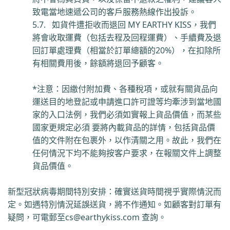
致電當
地
速遞公司的客戶服務熱線作出投訴。
5.7.
如貨件遭拒收而退回
MY EARTHY KISS
，我們
將會收取運費（包括去程及回程運費）、手續費及退
回訂單處理費（相當於訂單總額的
20%
），在扣除所
有相關費用後，餘額將退回予顧客。
*
注意：因繳付附加費、各種稅項，或就有關貨品向
運送目的地登記或申請進口許可證等均牽涉到當地國
家的入口法例，我們必須如實報上貨品價值，而某些
國家更規定必須
要將內載貨品的詳情，包括貨品價
值的文件附在包裹外，以作清關之用。故此，我們在
任何情況下均不能夠按客户要求，在報關文件上調整
貨品價值。
新型冠狀病毒期間特別安排：確實送貨時間視乎實際情況而
定。如遇特別情況延誤送貨，將不作通知。如顧客對訂單有
疑問，可電郵至
cs@earthykiss.com
查詢。