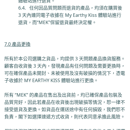
體驗站進行退貨。
6.4.
任何因品質問題而退貨的產品，均須在購買後
3
天內連同電子收據在
My Earthy Kiss
體驗站進行
退貨，而
“MEK”
保留退貨最終決定權。
7.0 產品更換
所有於本公司選購之貨品，均提供
3
天問題產品換貨服務。
顧客自收貨後
3
天內，發現產品有任何問題及需要更換時，
可在確保產品未開封、未被使用及沒有破損的情況下，憑電
子收據於
MY EARTHY KISS
體驗站進行更換。
所有
“MEK”
的產品在售出及出貨前，均已確保
產品包裝及
品質完好
，因此若產品在收貨後出現破損等情況，恕一律不
接受退貨及更換。如貨品在運送途中有任何損毀，我們
恕不
負責，閣下如選擇速遞方式收貨，則代表同意承擔此風險。