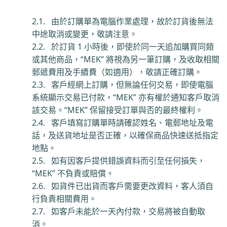
2.1.
由於訂購單為電腦作業處理，故於訂貨後無法
中途取消或變更，敬請注意。
2.2.
於訂貨
1
小時後，即使於同一天追加購買同類
或其他商品，“
MEK”
將視為另一筆訂購，及收取相關
郵遞費用及手續費
（如適用）
，敬請正確訂購。
2.3.
客戶經網上訂購，但無論任何交易，即使電腦
系統顯示交易已付款，
“
MEK”
亦有權於通知客戶取消
該交易。
“
MEK”
保留接受訂單與否的最終權利。
2.4.
客戶填寫訂購單時請確認姓名、電郵地址及電
話，及送貨地址是否正確，以確保商品快速送抵指定
地點。
2.5.
如有因客戶提供錯誤資料而引至任何損失，
“
MEK”
不負責或賠償。
2.6.
如貨件已出貨而客戶需要更改資料，客人須自
行負責相關費用。
2.7.
如客戶未能於
一
天內付款，交易將被自動取
消。