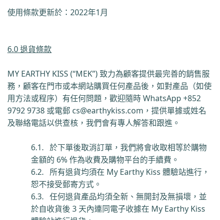
使用條款更新於：
2022
年
1
月
6.0 退貨條款
MY EARTHY KIS
S (
“
MEK”)
致力為顧客提供最完善的銷售服
務，顧客在門市或本網站購買任何產品後，如對產品（如使
用方法或程序）有任何問題，歡迎隨時
WhatsApp +852
9792 9738
或電郵
cs@earthykiss.com
，提供單據或姓名
及聯絡電話以供查核，我們會有專人解答和跟進。
6.1.
於下單後取消訂單，我們將會收取相等於購物
金額的
6%
作為收費及購物平台的手續費。
6.2.
所有退貨均須在
My Earthy Kiss
體驗站進行，
恕不接受郵寄方式。
6.3.
任何退貨產品均須全新、無開封及無損壞，並
於自收貨後
3
天內連同電子收據在
My Earthy Kiss