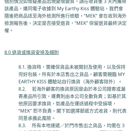
個別情況如懷疑產品出現變壞變質，
請在收貨後
3
天內攜帶
該產品，連同電子收據到
My Earthy Kiss
體驗站，我們會
隨後把商品送至海外檢測所進行檢驗，
“
MEK”
會在收到海外
檢測報告後，決定是否接受退貨，
“
MEK”
保留退貨最終決定
權。
8.0 退貨或換貨安排及細則
8.1.
換貨時，需確保貨品未被開封及使用，以及保持
完好包裝。所有於本店售出之貨品，顧客需親臨
MY
EARTHY KISS
體驗站自行換貨（海外顧客除外）。
8.2.
若海外顧客的換貨原因是由於本公司錯寄或漏
寄產品所引致，運費則由本公司全數負責；如基於其
他原因要求換貨，如產品在運送過程中受損壞，
“
MEK”
恕不負責。
閣下如選擇郵遞方式收貨，則代表
同意承擔此風險。
8.3.
所有本地速遞／於門市售出之貨品，均需在
3