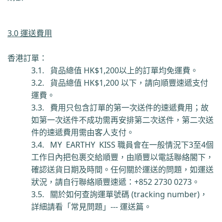
3.0 運送費用
香港
訂單
：
3.1.
貨品總
值
HK$1,200
以上的訂單均免運費
。
3.2.
貨
品總值
HK$1,200
以下，請向順豐
速遞
支付
運費
。
3.3.
費用只包含訂單的第一次送件的速遞費用；故
如第一次送件不成功需再安排第二次送件
，
第二次送
件的速遞費用需由客人支付。
3.4.
MY
EARTHY KISS
職員會在一般情況下
3
至
4
個
工作日內把包裹交給順豐，由順豐以電話聯絡閣下，
確認送貨日期及時間。任何關於運送的問題，如運送
狀況，
請自行聯絡
順豐
速遞：
+852 2730 0273
。
3.5.
關於
如何
查詢運單號碼
(tracking number)
，
詳細請看「常見問題」
---
運送篇。