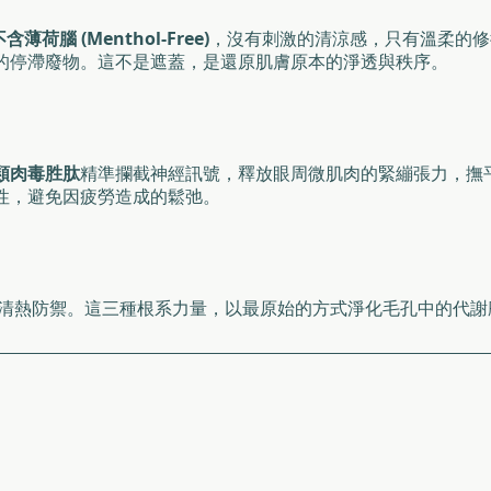
含薄荷腦 (Menthol-Free)
，沒有刺激的清涼感，只有溫柔的修
的停滯廢物。這不是遮蓋，是還原肌膚原本的淨透與秩序。
類肉毒胜肽
精準攔截神經訊號，釋放眼周微肌肉的緊繃張力，撫
性，避免因疲勞造成的鬆弛。
清熱防禦。這三種根系力量，以最原始的方式淨化毛孔中的代謝