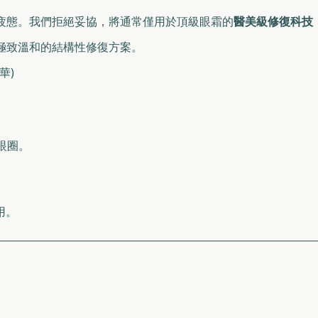
疲態。我們拒絕妥協，將通常僅用於頂級眼霜的
醫美級修復科技
極致溫和的結構性修復方案。
精華)
眼圈。
。
用。