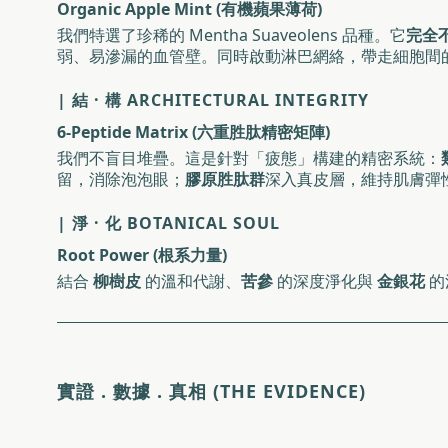
Organic Apple Mint (有機蘋果薄荷)
我們特選了珍稀的 Mentha Suaveolens 品種。它
完全不
弱、易滲漏的血管壁。同時啟動淋巴網絡，帶走細胞間
| 結 · 構 ARCHITECTURAL INTEGRITY
6-Peptide Matrix (六重胜肽精密矩陣)
我們不盲目堆疊。這是針對「疲態」構建的精密系統：
留，消除泡泡眼；
膠原胜肽群
深入真皮層，維持肌膚彈
| 淨 · 化 BOTANICAL SOUL
Root Power (根系力量)
結合
柳樹皮
的溫和代謝、
苦參
的深度淨化與
金銀花
的
實證 . 數據 . 真相 (THE EVIDENCE)