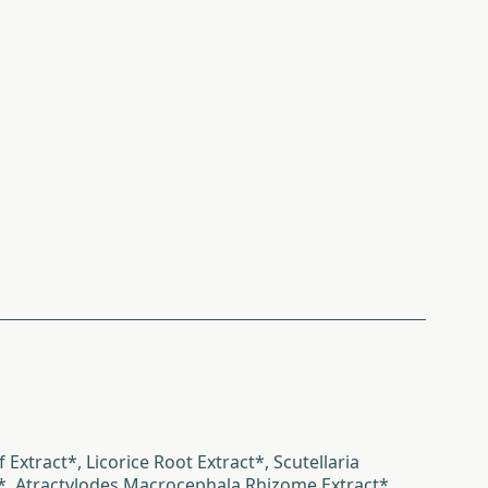
Extract*, Licorice Root Extract*, Scutellaria
ct*, Atractylodes Macrocephala Rhizome Extract*,