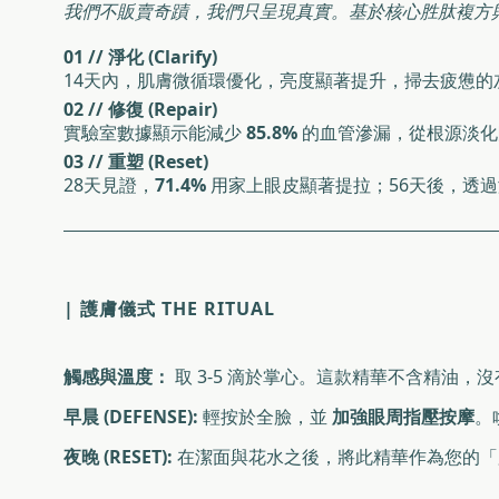
我們不販賣奇蹟，我們只呈現真實。基於核心胜肽複方
01 // 淨化 (Clarify)
14天內，肌膚微循環優化，亮度顯著提升，掃去疲憊的
02 // 修復 (Repair)
實驗室數據顯示能減少
85.8%
的血管滲漏，從根源淡化
03 // 重塑 (Reset)
28天見證，
71.4%
用家上眼皮顯著提拉；56天後，透
| 護膚儀式 THE RITUAL
觸感與溫度：
取 3-5 滴於掌心。這款精華不含精油
早晨 (DEFENSE):
輕按於全臉，並
加強眼周指壓按摩
。
夜晚 (RESET):
在潔面與花水之後，將此精華作為您的「