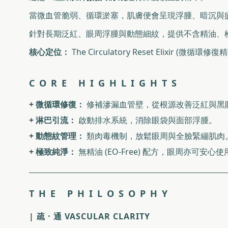
當微血管脆弱、循環淤塞，肌膚便會呈現浮腫、暗沉與
針對長期泛紅、眼周浮腫與動態細紋，提供不含精油、
核心定位：
The Circulatory Reset Elixir (微循環修復
C O R E H I G H L I G H T S
+ 微循環修復：
修補滲漏血管壁，從根源改善泛紅與黑
+ 淋巴引流：
啟動排水系統，消除眼袋與面部浮腫。
+ 動態紋管理：
類肉毒機制，放鬆眼周與全臉緊繃肌肉
+ 極致純淨：
無精油 (EO-Free) 配方，眼周亦可安心使
T H E P H I L O S O P H Y
| 疏 · 通 VASCULAR CLARITY