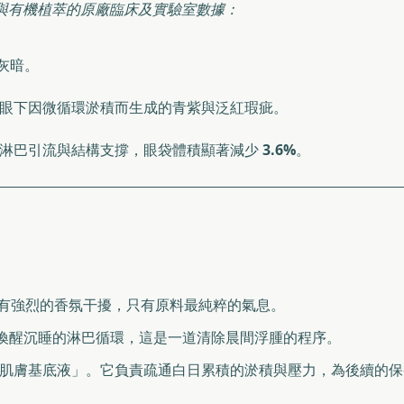
與有機植萃的原廠臨床及實驗室數據：
灰暗。
眼下因微循環淤積而生成的青紫與泛紅瑕疵。
過淋巴引流與結構支撐，眼袋體積顯著減少
3.6%
。
，沒有強烈的香氛干擾，只有原料最純粹的氣息。
喚醒沉睡的淋巴循環，這是一道清除晨間浮腫的程序。
肌膚基底液」。它負責疏通白日累積的淤積與壓力，為後續的保