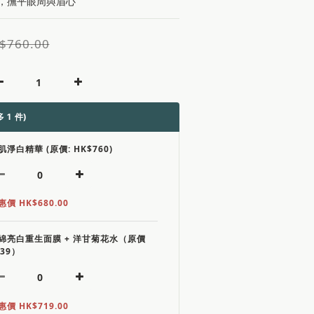
，撫平眼周與眉心
$760.00
 1 件)
肌淨白精華 (原價: HK$760)
惠價 HK$680.00
綿亮白重生面膜 + 洋甘菊花水（原價
839）
惠價 HK$719.00