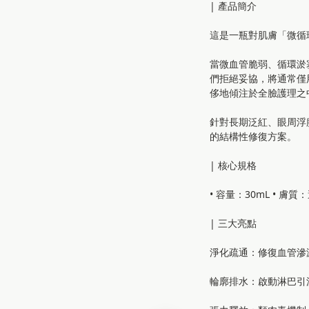
| 產品簡介
這是一瓶對肌膚「微循
當微血管脆弱、循環淤
們拒絕妥協，將通常僅
侈地傾注於全臉護理之
針對長期泛紅、眼周浮
的結構性修復方案。
| 核心規格
• 容量：30mL • 
| 三大亮點
淨化疏通：修復血管滲
輪廓排水：啟動淋巴引