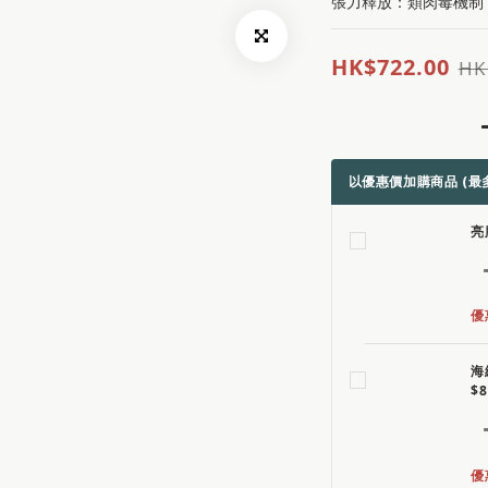
張力釋放：類肉毒機制
HK$722.00
HK
以優惠價加購商品
(最多
亮
優
海
$
優