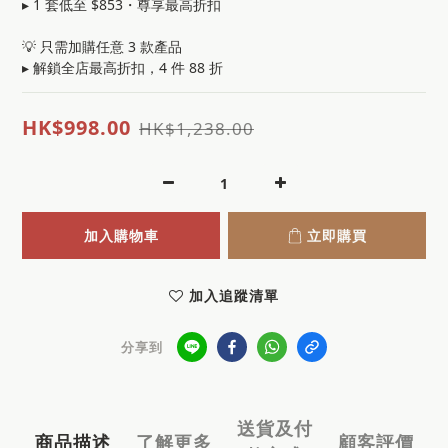
▸ 1 套低至 $853・尊享最高折扣
💡 只需加購任意 3 款產品
▸ 解鎖全店最高折扣，4 件 88 折
HK$998.00
HK$1,238.00
加入購物車
立即購買
加入追蹤清單
分享到
送貨及付
商品描述
了解更多
顧客評價